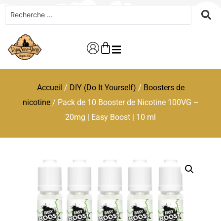
Accueil
/
DIY (Do It Yourself)
/
Boosters de
nicotine
/ Pack de 10 Booster de Nicotine 100VG –
20mg | Easy Boost | 10 ml