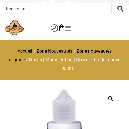
Accueil
/
Zone Nouveautés
/
Zone nouveautés
eliquide
/ Noctis | Magic Potion | Cerise – Fruits rouges
| 100 ml