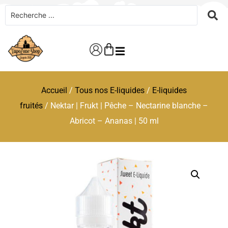
Accueil
/
Tous nos E-liquides
/
E-liquides
fruités
/ Nektar | Frukt | Pêche – Nectarine blanche –
Abricot – Ananas | 50 ml