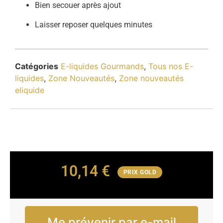
Bien secouer après ajout
Laisser reposer quelques minutes
Catégories
E-liquides Gourmands
,
Tous nos E-
liquides
,
Zone Nouveautés
,
Zone nouveautés
eliquide
10,14
€
PRIX GOLD
Me prévenir par e-mail