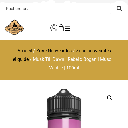
Accueil
/
Zone Nouveautés
/
Zone nouveautés
eliquide
/ Musk Till Dawn | Rebel x Bogan | Musc –
Vanille | 100ml