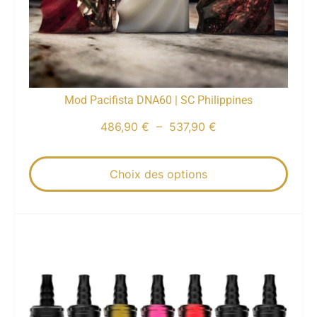
Mod Pacifista DNA60 | SC Philippines
486,90
€
–
537,90
€
Choix des options