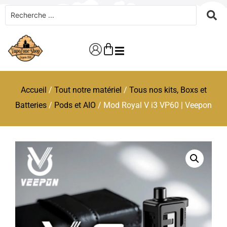
Accueil
/
Tout notre matériel
/
Tous nos kits, Boxs et
Batteries
/
Pods et AIO
/ Mod Royal V i3 VP60 | Veepon