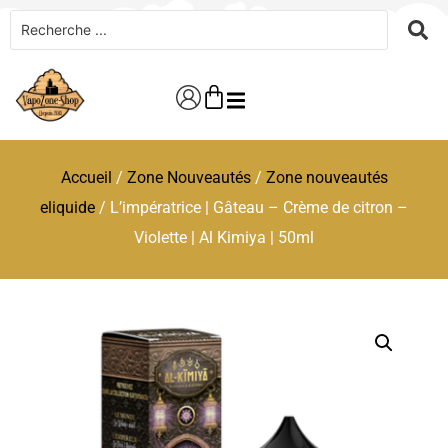
Accueil
/
Zone Nouveautés
/
Zone nouveautés
eliquide
/ L’impératrice | Gâteau – Crème de citron –
Violette | Al Kimiya | 50ml