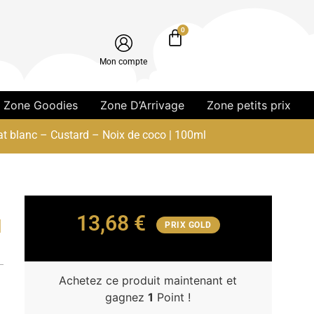
0
Mon compte
Zone Goodies
Zone D’Arrivage
Zone petits prix
t blanc – Custard – Noix de coco | 100ml
13,68
€
|
PRIX GOLD
Achetez ce produit maintenant et
gagnez
1
Point !