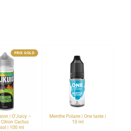
PRIX GOLD
ion | O’Juicy –
Menthe Polaire | One taste |
| Citron Cactus
10 ml
sol | 100 ml