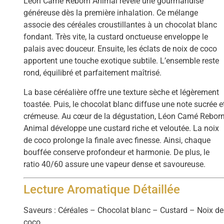
Léon Camé Reborn Animal révèle une gourmandise
généreuse dès la première inhalation. Ce mélange
associe des céréales croustillantes à un chocolat blanc
fondant. Très vite, la custard onctueuse enveloppe le
palais avec douceur. Ensuite, les éclats de noix de coco
apportent une touche exotique subtile. L’ensemble reste
rond, équilibré et parfaitement maîtrisé.
La base céréalière offre une texture sèche et légèrement
toastée. Puis, le chocolat blanc diffuse une note sucrée e
crémeuse. Au cœur de la dégustation, Léon Camé Rebor
Animal développe une custard riche et veloutée. La noix
de coco prolonge la finale avec finesse. Ainsi, chaque
bouffée conserve profondeur et harmonie. De plus, le
ratio 40/60 assure une vapeur dense et savoureuse.
Lecture Aromatique Détaillée
Saveurs : Céréales – Chocolat blanc – Custard – Noix de
coco