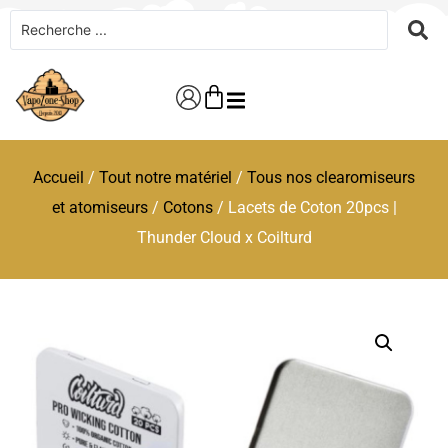
Accueil
/
Tout notre matériel
/
Tous nos clearomiseurs
et atomiseurs
/
Cotons
/ Lacets de Coton 20pcs |
Thunder Cloud x Coilturd