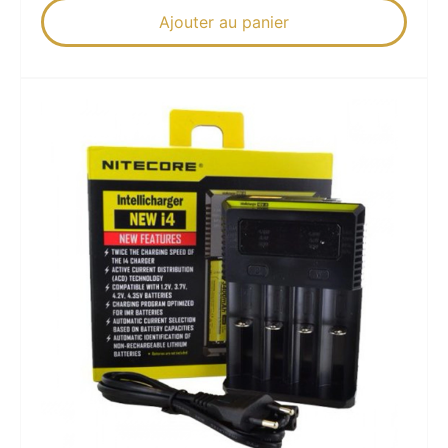
Ajouter au panier