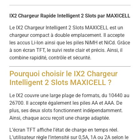
IX2 Chargeur Rapide Intelligent 2 Slots par MAXICELL
Le IX2 Chargeur Intelligent 2 Slots MAXICELL est un
chargeur compact à double emplacement. Il accepte
les accus Li-Ion ainsi que les piles NiMH et NiCd. Grâce
à son écran TFT, le suivi reste clair et précis. Ainsi, il
combine rapidité, contrôle et sécurité.
Pourquoi choisir le IX2 Chargeur
Intelligent 2 Slots MAXICELL ?
Le IX2 couvre une large plage de formats, du 10440 au
26700. Il accepte également les piles AA et AAA. De
plus, ses deux slots fonctionnent indépendamment.
Ainsi, chaque accu reçoit une charge adaptée.
L’écran TFT affiche l’état de charge en temps réel.
L’utilisateur règle l’intensité sur 0,5A, 1A ou 2A selon le