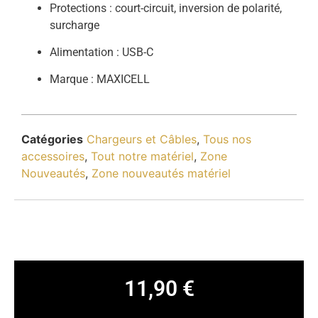
Protections : court-circuit, inversion de polarité,
surcharge
Alimentation : USB-C
Marque : MAXICELL
Catégories
Chargeurs et Câbles
,
Tous nos
accessoires
,
Tout notre matériel
,
Zone
Nouveautés
,
Zone nouveautés matériel
11,90
€