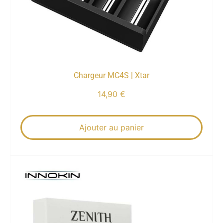
Chargeur MC4S | Xtar
14,90
€
Ajouter au panier