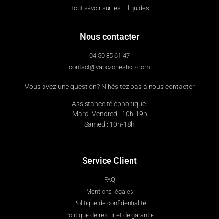
Tout savoir sur les E-liquides
Nous contacter
04 50 85 61 47
contact@vapozoneshop.com
Vous avez une question? N’hésitez pas à nous contacter
Assistance téléphonique:
Mardi-Vendredi: 10h-19h
Samedi: 10h-18h
Service Client
FAQ
Mentions légales
Politique de confidentialité
Politique de retour et de garantie