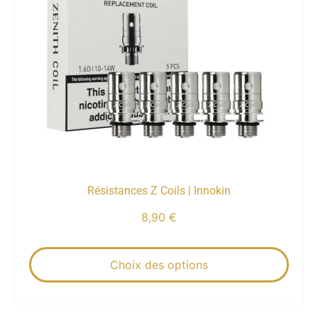
Résistances Z Coils | Innokin
8,90
€
Choix des options