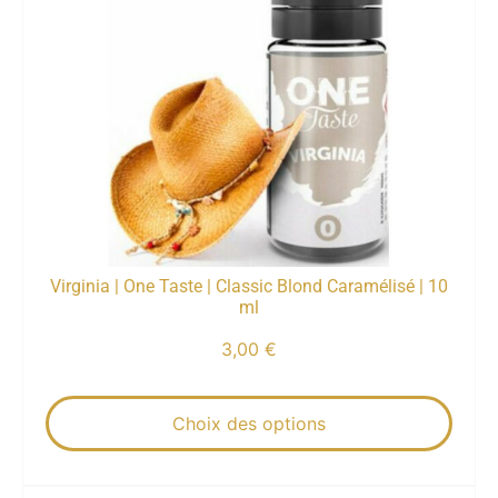
Virginia | One Taste | Classic Blond Caramélisé | 10
ml
3,00
€
Choix des options