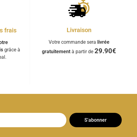
Livraison
 frais
Votre commande sera
livrée
otre
is
grâce à
29.90€
gratuitement
à partir de
al.
S'abonner