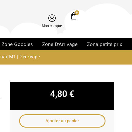
0
Mon compte
Zone Goodies
Zone D’Arrivage
Zone petits prix
Wenax M1 | Geekvape
4,80
€
Ajouter au panier