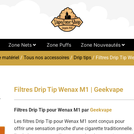
Zone Nets
Zone Puffs
Zone Nouveautés
e matériel
/
Tous nos accessoires
/
Drip tips
/ Filtres Drip Tip 
Filtres Drip Tip Wenax M1 | Geekvape
Filtres Drip Tip pour Wenax M1 par
Geekvape
Les filtres Drip Tip pour Wenax M1 sont conçus pour
offrir une sensation proche d’une cigarette traditionnelle.