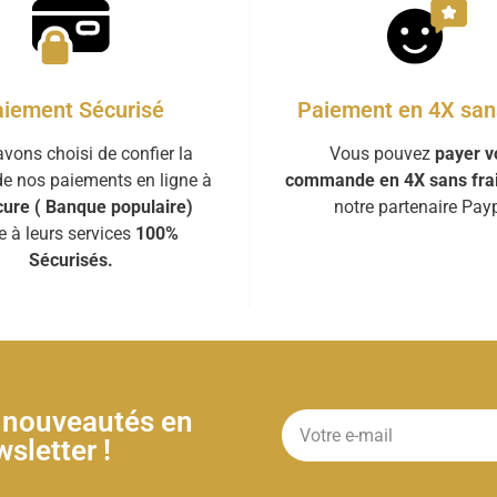
iement Sécurisé
Paiement en 4X sans
vons choisi de confier la
Vous pouvez
payer v
de nos paiements en ligne à
commande en 4X sans fra
ure ( Banque populaire)
notre partenaire Payp
e à leurs services
100%
Sécurisés.
& nouveautés en
sletter !