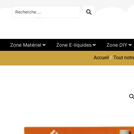
Zone Matériel
Zone E-liquides
Zone DIY
Accueil
/
Tout notr