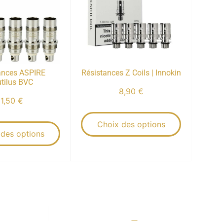
ances ASPIRE
Résistances Z Coils | Innokin
tilus BVC
8,90
€
11,50
€
Choix des options
 des options