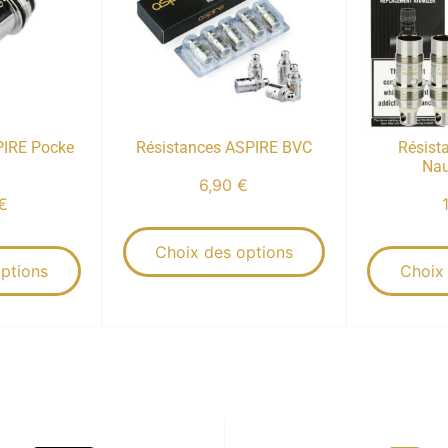
PIRE Pocke
Résistances ASPIRE BVC
Résist
Nau
6,90
€
€
Choix des options
ptions
Choix