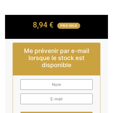
8,94
€
PRIX GOLD
Me prévenir par e-mail
lorsque le stock est
disponible