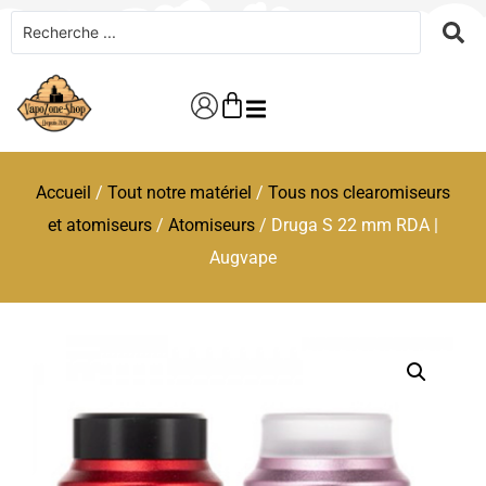
Accueil
/
Tout notre matériel
/
Tous nos clearomiseurs
et atomiseurs
/
Atomiseurs
/ Druga S 22 mm RDA |
Augvape