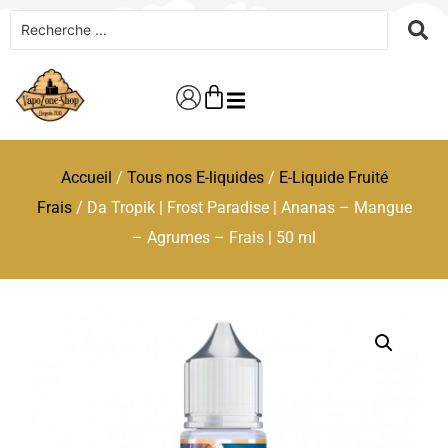
Accueil
/
Tous nos E-liquides
/
E-Liquide Fruité
Frais
/ Da Tropik | Frost Paradise | Ananas – Mangue
– Agrumes – Frais | 50 ml