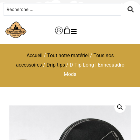
Accueil
/
Tout notre matériel
/
Tous nos
accessoires
/
Drip tips
/ D-Tip Long | Ennequadro
Mods