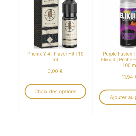
Phenix Y-4 | Flavor Hit | 10
Purple Fusion |
ml
Elikuid | Pêche 
100 m
3,00
€
11,94
Choix des options
Ajouter au 