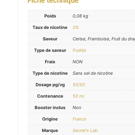
Fiche technique
Poids
0,08 kg
Taux de nicotine
0%
Saveur
Cerise, Framboise, Fruit du dr
Type de saveur
Fruités
Frais
NON
Type de nicotine
Sans sel de nicotine
Dosage pg/vg
50/50
Contenance
50 ml
Booster inclus
Non
Origine
France
Marque
Secret's Lab