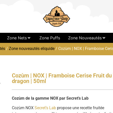
Zone Nets
Zone Puffs
Zone Nouveautés
tés
/
Zone nouveautés eliquide
/ Cozùm | NOX | Framboise Ceris
Cozùm | NOX | Framboise Cerise Fruit du
dragon | 50ml
Cozùm de la gamme NOX par Secret’s Lab
Cozùm NOX
Secret’s Lab
propose une recette fruitée