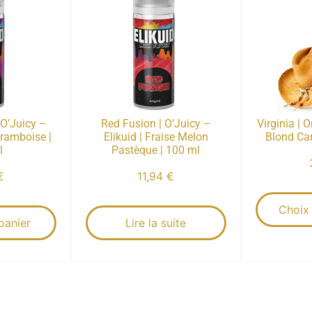
 O’Juicy –
Red Fusion | O’Juicy –
Virginia | 
Framboise |
Elikuid | Fraise Melon
Blond Car
l
Pastèque | 100 ml
€
11,94
€
Choix
panier
Lire la suite