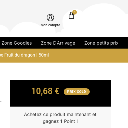
0
Mon compte
Zone Goodies
Zone D’Arrivage
Zone petits prix
e Fruit du dragon | 50ml
10,68
€
PRIX GOLD
Achetez ce produit maintenant et
gagnez
1
Point !