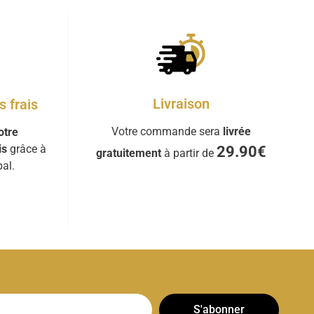
Livraison
 frais
Votre commande sera
livrée
otre
is
grâce à
29.90€
gratuitement
à partir de
al.
S'abonner