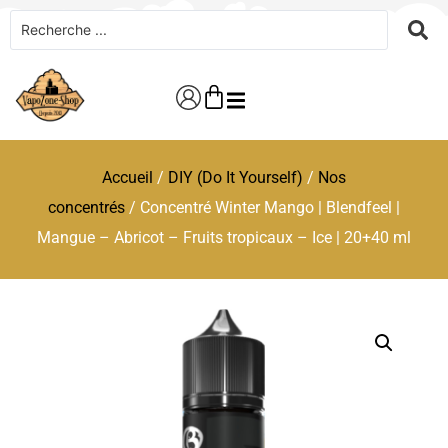
Accueil
/
DIY (Do It Yourself)
/
Nos
concentrés
/ Concentré Winter Mango | Blendfeel |
Mangue – Abricot – Fruits tropicaux – Ice | 20+40 ml