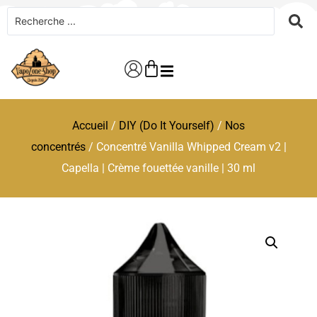
Accueil
/
DIY (Do It Yourself)
/
Nos
concentrés
/ Concentré Vanilla Whipped Cream v2 |
Capella | Crème fouettée vanille | 30 ml