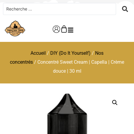
Accueil
/
DIY (Do It Yourself)
/
Nos
concentrés
/ Concentré Sweet Cream | Capella | Crème
douce | 30 ml