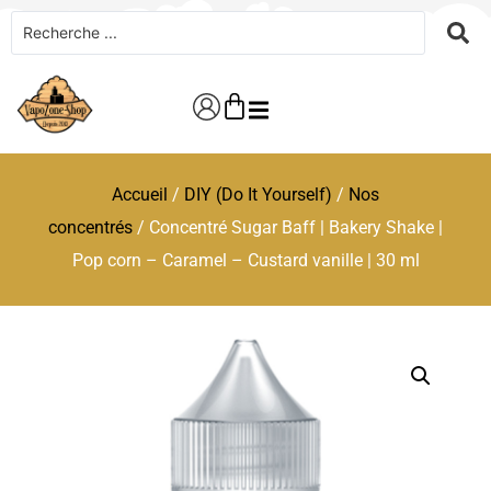
Accueil
/
DIY (Do It Yourself)
/
Nos
concentrés
/ Concentré Sugar Baff | Bakery Shake |
Pop corn – Caramel – Custard vanille | 30 ml