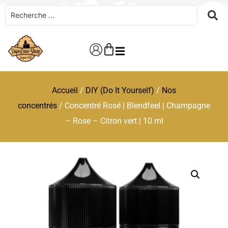
Accueil
/
DIY (Do It Yourself)
/
Nos
concentrés
/ Concentré Rosé | Blendfeel | Champagne
– Rose – Citron vert | 10 ml