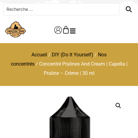
Accueil
/
DIY (Do It Yourself)
/
Nos
concentrés
/ Concentré Pralines And Cream | Capella |
Praline – Crème | 30 ml