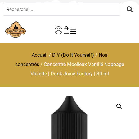
Accueil
/
DIY (Do It Yourself)
/
Nos
concentrés
/ Concentré Moelleux Vanillé Nappage
Violette | Dunk Juice Factory | 30 ml