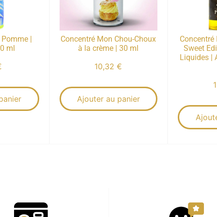
a Pomme |
Concentré Mon Chou-Choux
Concentré 
10 ml
à la crème | 30 ml
Sweet Edi
Liquides | 
€
10,32
€
panier
Ajouter au panier
Ajout