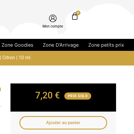
0
Mon compte
Zone Goodies
Zone D’Arrivage
Zone petits prix
 Citron | 10 ml
0
7,20
€
PRIX GOLD
Ajouter au panier