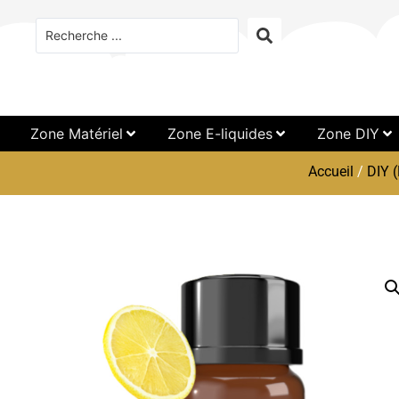
Zone Matériel
Zone E-liquides
Zone DIY
Accueil
/
DIY (