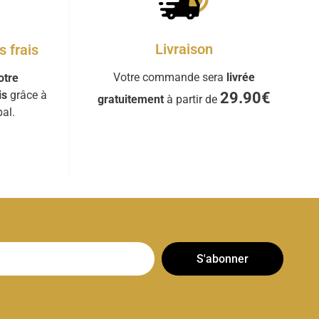
Livraison
 frais
Votre commande sera
livrée
otre
is
grâce à
29.90€
gratuitement
à partir de
al.
S'abonner