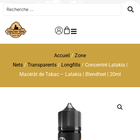
Accueil
/
Zone
Nets
/
Transparents
/
Longfills
/ Concentré Latakia |
Macérât de Tabac – Latakia | Blendfeel | 20ml