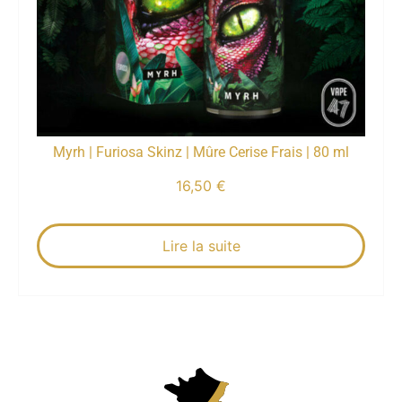
Myrh | Furiosa Skinz | Mûre Cerise Frais | 80 ml
16,50
€
Lire la suite