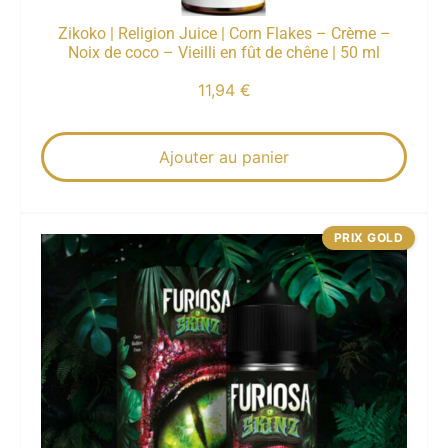
Zikoko | Religion Juice | Corn Flakes – Crème –
Noix de coco – Vieilli en fût de chêne | 50 ml
11,94
€
Ajouter au panier
PRIX GOLD