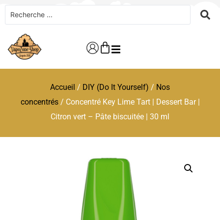
Accueil
/
DIY (Do It Yourself)
/
Nos
concentrés
/ Concentré Key Lime Tart | Dessert Bar |
Citron vert – Pâte biscuitée | 30 ml