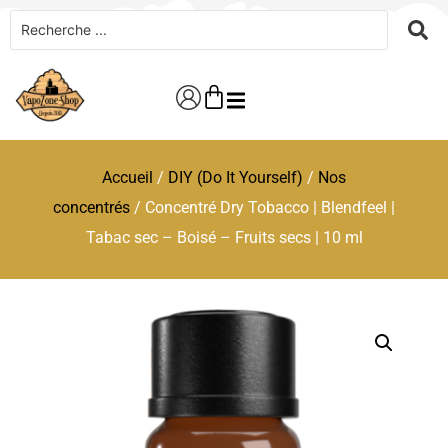
Accueil
/
DIY (Do It Yourself)
/
Nos
concentrés
/ Concentré Dry Tobacco | Blendfeel |
Tabac sec – Boisé – Fruits secs | 10 ml