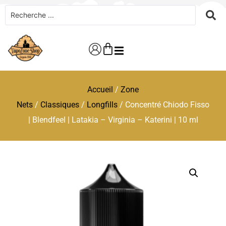
Accueil
/
Zone
Nets
/
Classiques
/
Longfills
/ Concentré Chiodo Fisso
| Blendfeel | Latakia – Virginia – Katerini | 10 ml