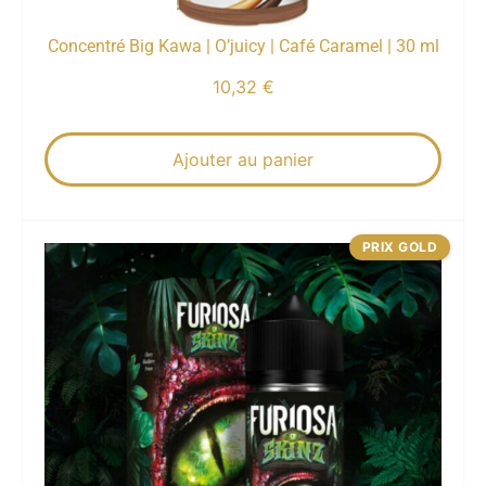
Concentré Big Kawa | O’juicy | Café Caramel | 30 ml
10,32
€
Ajouter au panier
PRIX GOLD