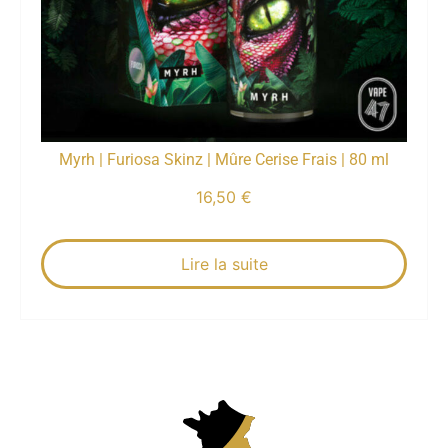
Myrh | Furiosa Skinz | Mûre Cerise Frais | 80 ml
16,50
€
Lire la suite