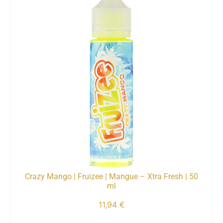
Crazy Mango | Fruizee | Mangue – Xtra Fresh | 50
ml
11,94
€