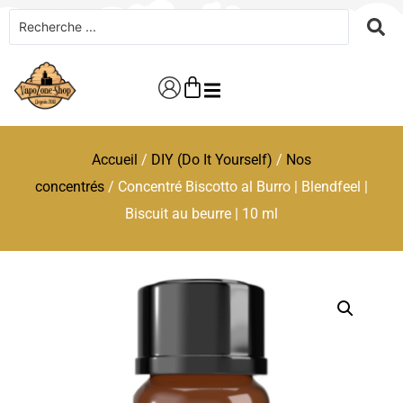
Accueil
/
DIY (Do It Yourself)
/
Nos
concentrés
/ Concentré Biscotto al Burro | Blendfeel |
Biscuit au beurre | 10 ml