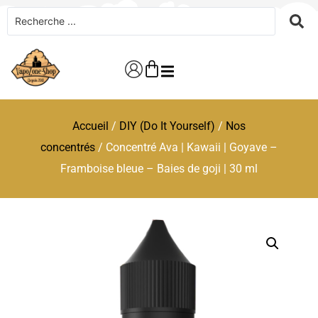
Accueil
/
DIY (Do It Yourself)
/
Nos
concentrés
/ Concentré Ava | Kawaii | Goyave –
Framboise bleue – Baies de goji | 30 ml