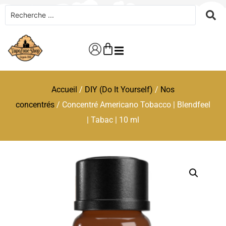
Accueil
/
DIY (Do It Yourself)
/
Nos
concentrés
/ Concentré Americano Tobacco | Blendfeel
| Tabac | 10 ml