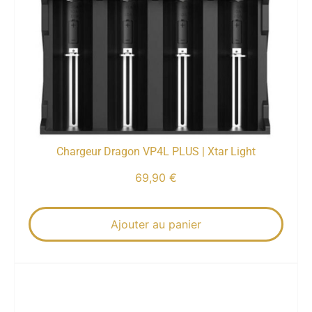
Chargeur Dragon VP4L PLUS | Xtar Light
69,90
€
Ajouter au panier