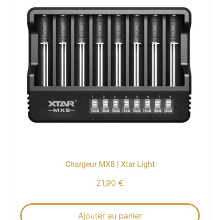
Chargeur MX8 | Xtar Light
21,90
€
Ajouter au panier