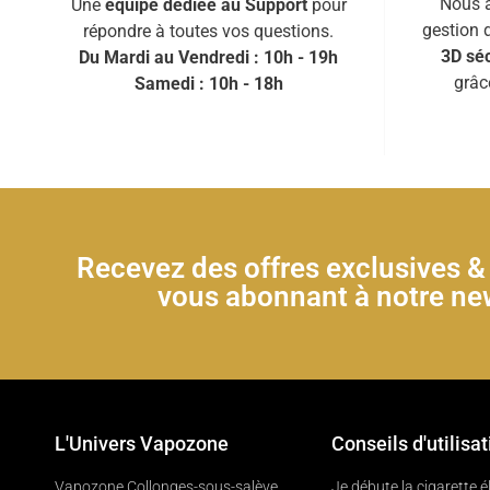
Nous a
Une
équipe dédiée au Support
pour
gestion 
répondre à toutes vos questions.
3D séc
Du Mardi au Vendredi : 10h - 19h
grâc
Samedi : 10h - 18h
Recevez des offres exclusives 
vous abonnant à notre new
L'Univers Vapozone
Conseils d'utilisat
Vapozone Collonges-sous-salève
Je débute la cigarette 