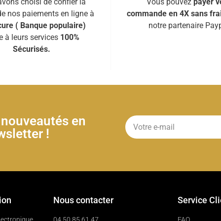
vons choisi de confier la
Vous pouvez
payer v
de nos paiements en ligne à
commande en 4X sans fra
ure ( Banque populaire)
notre partenaire Payp
e à leurs services
100%
Sécurisés.
& nouveautés en
sletter !
ion
Nous contacter
Service Cl
électronique
04 50 85 61 47
FAQ