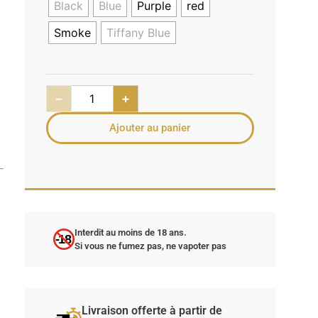
Black
Blue
Purple
red
Smoke
Tiffany Blue
a
−
+
Ajouter au panier
Interdit au moins de 18 ans.
-18
Si vous ne fumez pas, ne vapoter pas
Livraison offerte à partir de