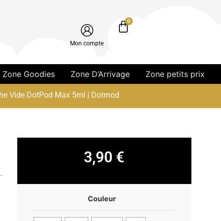
0
Mon compte
Zone Goodies
Zone D’Arrivage
Zone petits prix
he Vide DotPod Max 5ml | Dotmod
3,90
€
Couleur