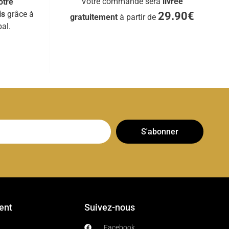
Votre commande sera
livrée
otre
is
grâce à
29.90€
gratuitement
à partir de
al.
S'abonner
ient
Suivez-nous
Facebook