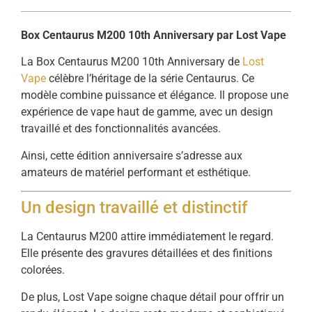
Box
Centaurus
M200
10th
Anniversary
par
Lost
Vape
La
Box
Centaurus
M200
10th
Anniversary
de
Lost
Vape
célèbre
l’héritage
de
la
série
Centaurus.
Ce
modèle
combine
puissance
et
élégance.
Il
propose
une
expérience
de
vape
haut
de
gamme,
avec
un
design
travaillé
et
des
fonctionnalités
avancées.
Ainsi,
cette
édition
anniversaire
s’adresse
aux
amateurs
de
matériel
performant
et
esthétique.
Un
design
travaillé
et
distinctif
La
Centaurus
M200
attire
immédiatement
le
regard.
Elle
présente
des
gravures
détaillées
et
des
finitions
colorées.
De
plus,
Lost
Vape
soigne
chaque
détail
pour
offrir
un