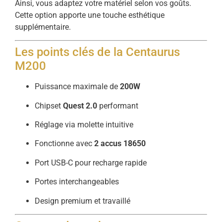
Ainsi,
vous
adaptez
votre
matériel
selon
vos
goûts.
Cette
option
apporte
une
touche
esthétique
supplémentaire.
Les
points
clés
de
la
Centaurus
M200
Puissance
maximale
de
200W
Chipset
Quest
2.0
performant
Réglage
via
molette
intuitive
Fonctionne
avec
2
accus
18650
Port
USB-
C
pour
recharge
rapide
Portes
interchangeables
Design
premium
et
travaillé