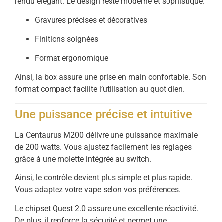
rendu
élégant.
Le
design
reste
moderne
et
sophistiqué.
Gravures
précises
et
décoratives
Finitions
soignées
Format
ergonomique
Ainsi,
la
box
assure
une
prise
en
main
confortable.
Son
format
compact
facilite
l’utilisation
au
quotidien.
Une
puissance
précise
et
intuitive
La
Centaurus
M200
délivre
une
puissance
maximale
de
200
watts.
Vous
ajustez
facilement
les
réglages
grâce
à
une
molette
intégrée
au
switch.
Ainsi,
le
contrôle
devient
plus
simple
et
plus
rapide.
Vous
adaptez
votre
vape
selon
vos
préférences.
Le
chipset
Quest
2.0
assure
une
excellente
réactivité.
De
plus,
il
renforce
la
sécurité
et
permet
une