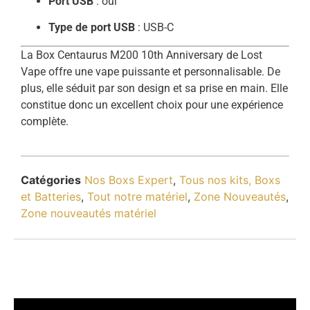
Port
USB
:
oui
Type
de
port
USB
:
USB-
C
La
Box
Centaurus
M200
10th
Anniversary
de
Lost
Vape
offre
une
vape
puissante
et
personnalisable.
De
plus,
elle
séduit
par
son
design
et
sa
prise
en
main.
Elle
constitue
donc
un
excellent
choix
pour
une
expérience
complète.
Catégories
Nos Boxs Expert
,
Tous nos kits, Boxs
et Batteries
,
Tout notre matériel
,
Zone Nouveautés
,
Zone nouveautés matériel