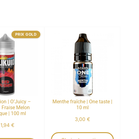
PRIX GOLD
on | O’Juicy –
Menthe fraîche | One taste |
 | Fraise Melon
10 ml
que | 100 ml
3,00
€
11,94
€