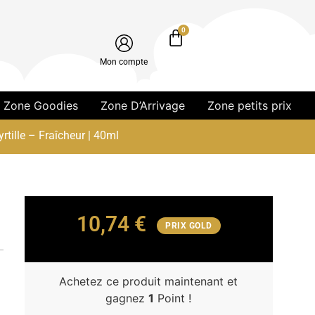
0
Mon compte
Zone Goodies
Zone D’Arrivage
Zone petits prix
rtille – Fraîcheur | 40ml
10,74
€
PRIX GOLD
Achetez ce produit maintenant et
gagnez
1
Point !