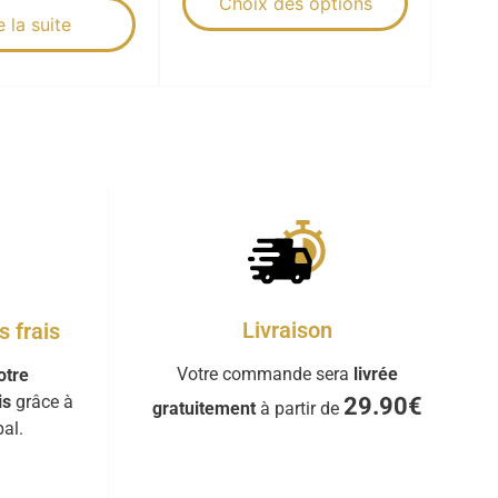
Choix des options
e la suite
Livraison
 frais
Votre commande sera
livrée
otre
is
grâce à
29.90€
gratuitement
à partir de
al.