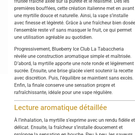
fruitée fraîche axée sur la pureté et le réalisme. Dès les
premières bouffées, cette création italienne met en avant
une myrtille douce et naturelle. Ainsi, la vape s’installe
avec finesse et légèreté. Grâce à une fraîcheur bien dosée
l’ensemble reste vif sans masquer le fruit, ce qui permet
une utilisation agréable au quotidien.
Progressivement, Blueberry Ice Club La Tabaccheria
révèle une construction aromatique simple et maîtrisée.
D’abord, la myrtille apporte une note ronde et légèrement
sucrée. Ensuite, une brise glacée vient soutenir la recette
avec discrétion. Puis, l’équilibre se maintient sans excès.
Enfin, la finale conserve une sensation propre et
rafraîchissante, idéale pour une vape régulière.
Lecture aromatique détaillée
À l’inhalation, la myrtille s’exprime avec un rendu fidèle e
délicat. Ensuite, la fraîcheur s’installe doucement et
prolonge la sensation en bouche. Peu à peu, les saveurs