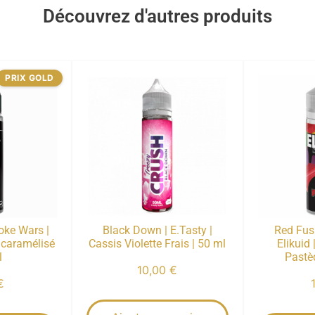
Découvrez d'autres produits
PRIX GOLD
oke Wars |
Black Down | E.Tasty |
Red Fusi
 caramélisé
Cassis Violette Frais | 50 ml
Elikuid
l
Pastè
10,00
€
€