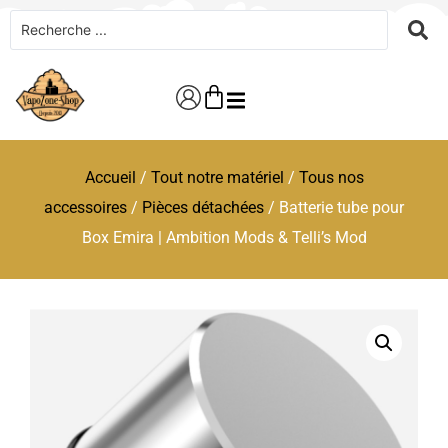
Accueil
/
Tout notre matériel
/
Tous nos
accessoires
/
Pièces détachées
/ Batterie tube pour
Box Emira | Ambition Mods & Telli’s Mod