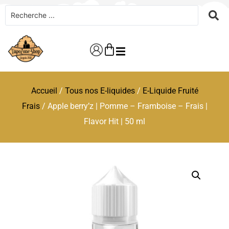
Accueil
/
Tous nos E-liquides
/
E-Liquide Fruité
Frais
/ Apple berry’z | Pomme – Framboise – Frais |
Flavor Hit | 50 ml