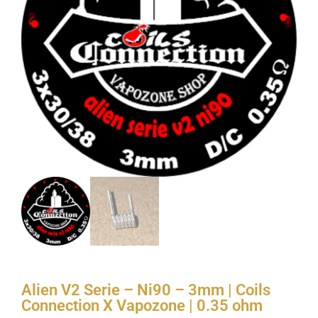
Alien V2 Serie – Ni90 – 3mm | Coils
Connection X Vapozone | 0.35 ohm