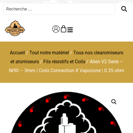
Accueil
/
Tout notre matériel
/
Tous nos clearomiseurs
et atomiseurs
/
Fils résistifs et Coils
/ Alien V2 Serie –
Ni90 – 3mm | Coils Connection X Vapozone | 0.35 ohm