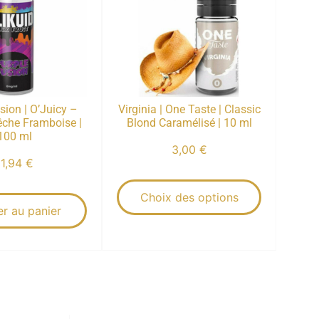
sion | O’Juicy –
Virginia | One Taste | Classic
Pêche Framboise |
Blond Caramélisé | 10 ml
100 ml
3,00
€
11,94
€
Choix des options
er au panier