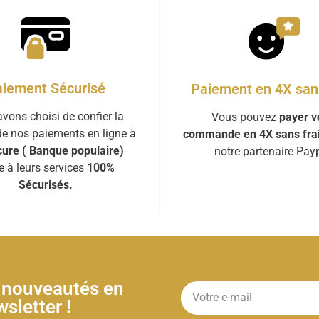
iement Sécurisé
Paiement en 4X sans
vons choisi de confier la
Vous pouvez
payer v
de nos paiements en ligne à
commande en 4X sans fra
ure ( Banque populaire)
notre partenaire Payp
e à leurs services
100%
Sécurisés.
& nouveautés en
sletter !