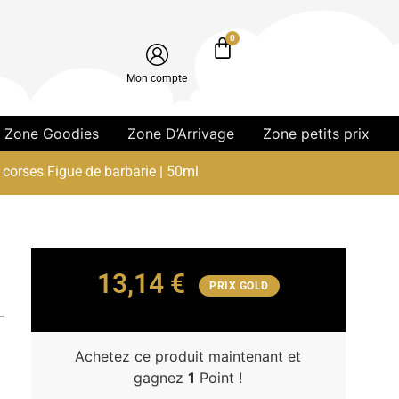
0
Mon compte
Zone Goodies
Zone D’Arrivage
Zone petits prix
 corses Figue de barbarie | 50ml
13,14
€
PRIX GOLD
Achetez ce produit maintenant et
gagnez
1
Point !