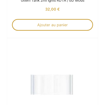
Ultem Tank 2ml Ignis RDTA | GD Mods
32,00
€
Ajouter au panier