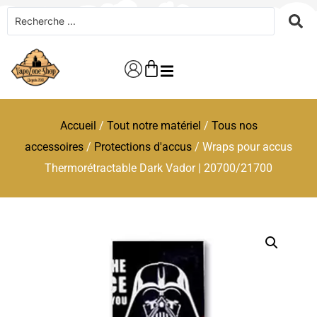
Accueil
/
Tout notre matériel
/
Tous nos
accessoires
/
Protections d'accus
/ Wraps pour accus
Thermorétractable Dark Vador | 20700/21700