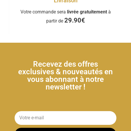
Livraison
Votre commande sera
livrée gratuitement
à
29.90€
partir de
Recevez des offres
exclusives & nouveautés en
vous abonnant à notre
newsletter !