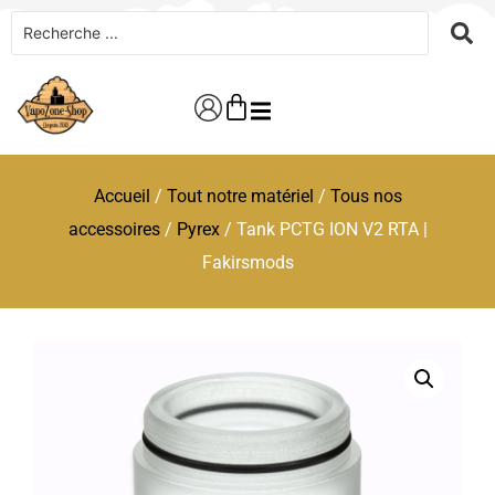
Accueil
/
Tout notre matériel
/
Tous nos
accessoires
/
Pyrex
/ Tank PCTG ION V2 RTA |
Fakirsmods