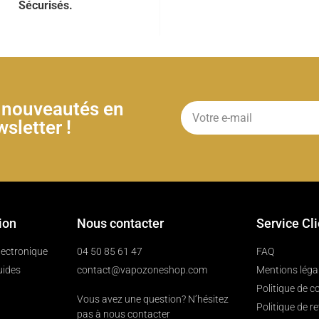
Sécurisés.
& nouveautés en
sletter !
ion
Nous contacter
Service Cl
électronique
04 50 85 61 47
FAQ
uides
contact@vapozoneshop.com
Mentions léga
Politique de co
Vous avez une question? N’hésitez
Politique de r
pas à nous contacter