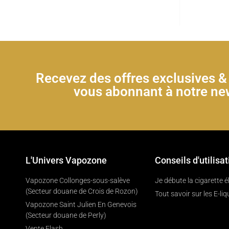
Recevez des offres exclusives 
vous abonnant à notre new
L'Univers Vapozone
Conseils d'utilisat
Vapozone Collonges-sous-salève
Je débute la cigarette 
(Secteur douane de Crois de Rozon)
Tout savoir sur les E-liq
Vapozone Saint Julien En Genevois
(Secteur douane de Perly)
Vente Flash