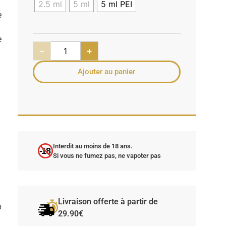
2.5 ml
5 ml
5 ml PEI
e
e
−
+
Ajouter au panier
Interdit au moins de 18 ans.
-18
Si vous ne fumez pas, ne vapoter pas
Livraison offerte à partir de
p
29.90€