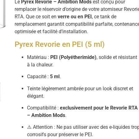
Le
Pyrex Revorie – Ambition Mods
est conçu pour
remplacer le réservoir d’origine de votre atomiseur Revori
RTA. Que ce soit en
verre ou en PEI
, ce tank de
remplacement garantit compatibilité parfaite, contenanc
optimisée et facilité d’installation.
Pyrex Revorie en PEI (5 ml)
Matériau :
PEI (Polyétherimide)
, solide et résistant
à la chaleur.
Capacité :
5 ml
.
Teinte légèrement ambrée pour un look discret et
élégant.
Compatibilité :
exclusivement pour le Revorie RTA
– Ambition Mods
.
⚠️ Attention : Ne pas utiliser avec des e-liquides tro
corrosifs pour préserver le PEI.