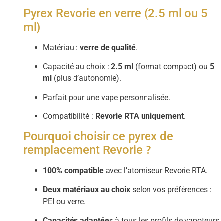
Pyrex Revorie en verre (2.5 ml ou 5
ml)
Matériau :
verre de qualité
.
Capacité au choix :
2.5 ml
(format compact) ou
5
ml
(plus d’autonomie).
Parfait pour une vape personnalisée.
Compatibilité :
Revorie RTA uniquement
.
Pourquoi choisir ce pyrex de
remplacement Revorie ?
100% compatible
avec l’atomiseur Revorie RTA.
Deux matériaux au choix
selon vos préférences :
PEI ou verre.
Capacités adaptées
à tous les profils de vapoteurs