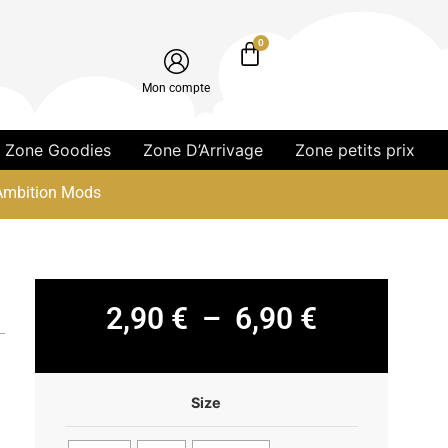
0
Mon compte
Zone Goodies
Zone D’Arrivage
Zone petits prix
 Ambition Mods
2,90
€
–
6,90
€
Size