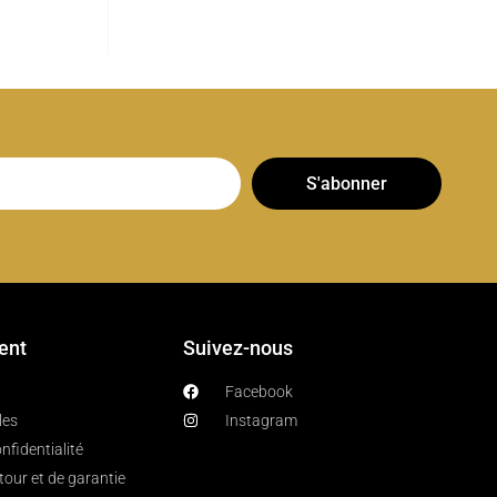
S'abonner
ient
Suivez-nous
Facebook
les
Instagram
nfidentialité
etour et de garantie