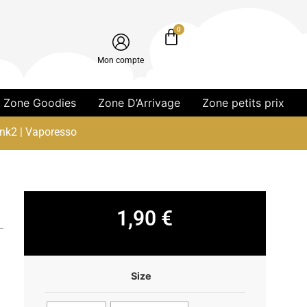
0
Mon compte
Zone Goodies
Zone D’Arrivage
Zone petits prix
ank2 | Vaporesso
1,90
€
Size