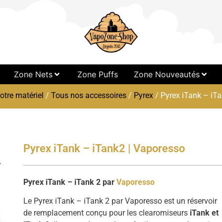
Zone Nets
Zone Puffs
Zone Nouveautés
otre matériel
/
Tous nos accessoires
/
Pyrex
/ Pyrex iTank – iT
Pyrex iTank – iTank2 | Vaporesso
Pyrex iTank – iTank 2 par
Vaporesso
Le Pyrex iTank – iTank 2 par Vaporesso est un réservoir
de remplacement conçu pour les clearomiseurs
iTank et