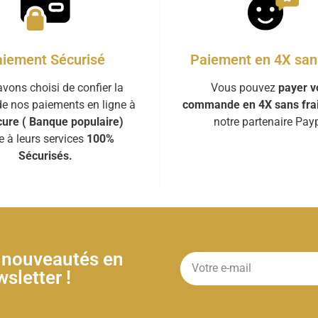
iement Sécurisé
Paiement en 4X sans
vons choisi de confier la
Vous pouvez
payer v
de nos paiements en ligne à
commande en 4X sans fra
ure ( Banque populaire)
notre partenaire Payp
e à leurs services
100%
Sécurisés.
& nouveautés en
sletter !