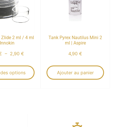
Zlide 2 ml / 4 ml
Tank Pyrex Nautilus Mini 2
 Innokin
ml | Aspire
€
–
2,90
€
4,90
€
 des options
Ajouter au panier