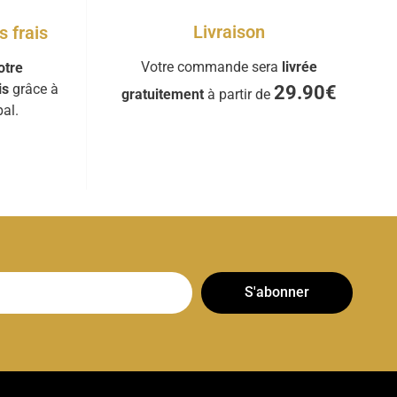
Livraison
 frais
Votre commande sera
livrée
otre
is
grâce à
29.90€
gratuitement
à partir de
al.
S'abonner