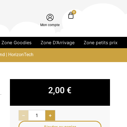
0
Mon compte
Zone Goodies
Zone D’Arrivage
Zone petits prix
nd | HorizonTech
2,00
€
−
+