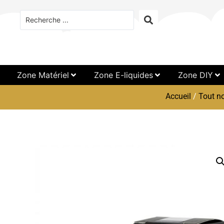
Zone Matériel
Zone E-liquides
Zone DIY
Accueil
/
Tout no