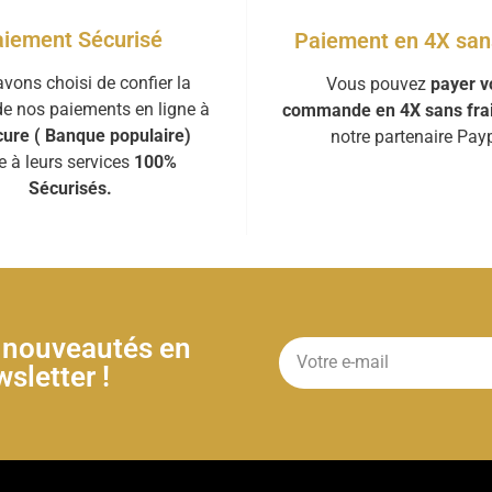
iement Sécurisé
Paiement en 4X sans
vons choisi de confier la
Vous pouvez
payer v
de nos paiements en ligne à
commande en 4X sans fra
ure ( Banque populaire)
notre partenaire Payp
e à leurs services
100%
Sécurisés.
& nouveautés en
sletter !