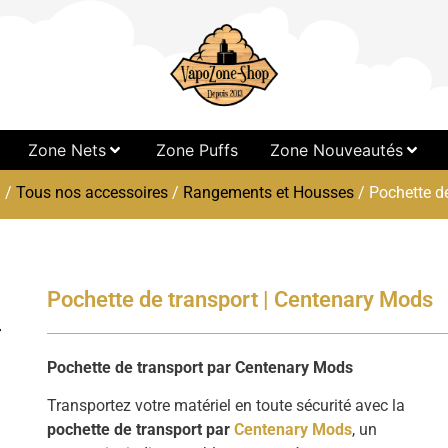
Zone Nets
Zone Puffs
Zone Nouveautés
l
/
Tous nos accessoires
/
Rangements et Housses
/ Pochette d
Pochette de transport | Centenary Mods
Pochette de transport par Centenary Mods
Transportez votre matériel en toute sécurité avec la
pochette de transport par
Centenary Mods
, un