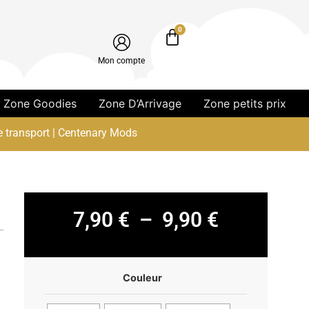
0
Mon compte
Zone Goodies
Zone D’Arrivage
Zone petits prix
e transport | Centenary Mods
7,90
€
–
9,90
€
Couleur