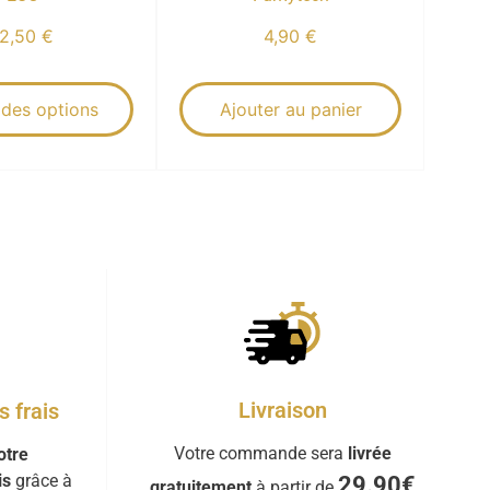
12,50
€
4,90
€
 des options
Ajouter au panier
Livraison
 frais
Votre commande sera
livrée
otre
is
grâce à
29.90€
gratuitement
à partir de