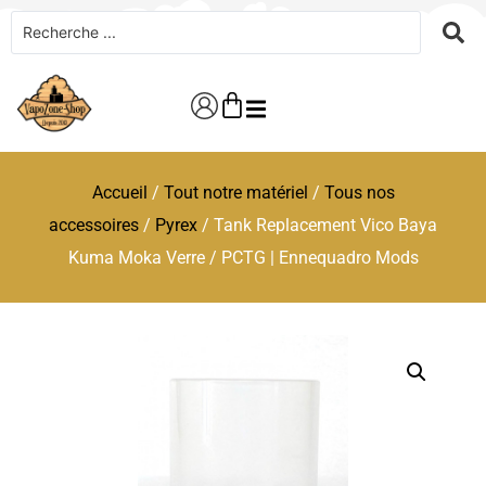
Accueil
/
Tout notre matériel
/
Tous nos
accessoires
/
Pyrex
/ Tank Replacement Vico Baya
Kuma Moka Verre / PCTG | Ennequadro Mods