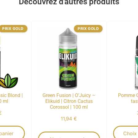
Découvrez d'autres produits
PRIX GOLD
PRIX GOLD
sic Blond |
Green Fusion | O’Juicy –
Pomme C
0 ml
Elikuid | Citron Cactus
tas
Corossol | 100 ml
€
11,94
€
panier
Choix