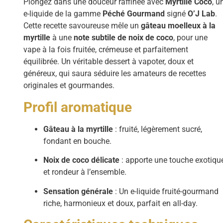
Plongez dans une douceur raffinée avec
Myrtille Coco
, u
e-liquide de la gamme
Péché Gourmand
signé
O’J Lab
.
Cette recette savoureuse mêle un
gâteau moelleux à la
myrtille
à une
note subtile de noix de coco
, pour une
vape à la fois fruitée, crémeuse et parfaitement
équilibrée. Un véritable dessert à vapoter, doux et
généreux, qui saura séduire les amateurs de recettes
originales et gourmandes.
Profil aromatique
Gâteau à la myrtille
: fruité, légèrement sucré,
fondant en bouche.
Noix de coco délicate
: apporte une touche exotiqu
et rondeur à l’ensemble.
Sensation générale
: Un e-liquide fruité-gourmand
riche, harmonieux et doux, parfait en all-day.