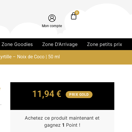
0
Mon compte
Zone Goodies
Zone D’Arrivage
Zone petits prix
rtille – Noix de Coco | 50 ml
e
11,94
€
PRIX GOLD
Achetez ce produit maintenant et
gagnez
1
Point !