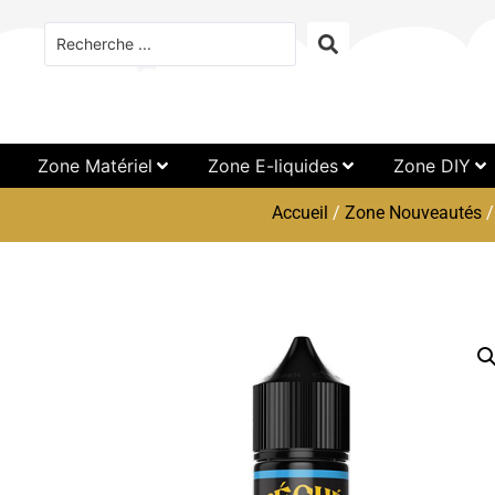
Zone Matériel
Zone E-liquides
Zone DIY
Accueil
/
Zone Nouveautés