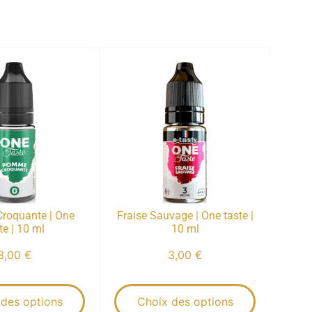
roquante | One
Fraise Sauvage | One taste |
te | 10 ml
10 ml
3,00
€
3,00
€
 des options
Choix des options