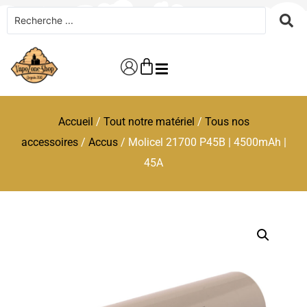
Accueil
/
Tout notre matériel
/
Tous nos
accessoires
/
Accus
/ Molicel 21700 P45B | 4500mAh |
45A